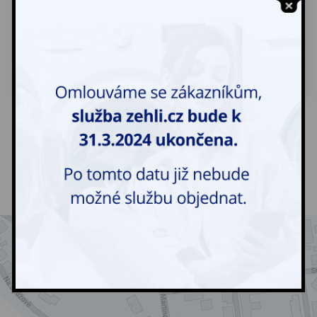
* Takto označené pole je povinné. Je nutno ho vyplnit.
Odesláním tohoto formuláře dávám souhlas
ke
zpracování mých osobních údajů dle zásad GDPR
.
KDE NÁS NAJDETE