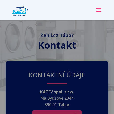
Žehli.cz Tábor
Kontakt
KONTAKTNÍ ÚDAJE
KATEV spol. s r.o.
Na Bydžově 2044
390 01 Tábor