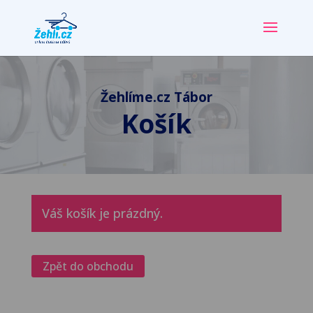
Žehlíme.cz Tábor
Košík
Váš košík je prázdný.
Zpět do obchodu