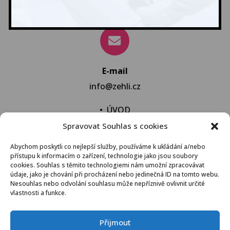
+420 381 253 213
E-mail
info@zehli.cz
•
ÚVOD
Spravovat Souhlas s cookies
•
NOVINKY
•
NECHAT VYPRAT
Abychom poskytli co nejlepší služby, používáme k ukládání a/nebo
přístupu k informacím o zařízení, technologie jako jsou soubory
•
KONTAKT
cookies. Souhlas s těmito technologiemi nám umožní zpracovávat
údaje, jako je chování při procházení nebo jedinečná ID na tomto webu.
Nesouhlas nebo odvolání souhlasu může nepříznivě ovlivnit určité
vlastnosti a funkce.
VŠEOBECNÉ OBCHODNÍ PODMÍNKY
Přijmout