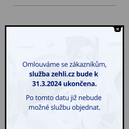
KATEV s.r.o.
Na Bydžově 2044
390 01 Tábor
Telefon