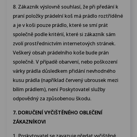
8. Zákazník výslovně souhlasí, že při předání k
praní položky prádelní koš má prádlo roztříděné
a je v koši pouze prádlo, které se smí prát
společně podle kritérií, které si zákazník sám
zvolí prostřednictvím internetových stránek.
Veškerý obsah prádelního koše bude prán
společně. V případě obarvení, nebo poškození
várky prádla důsledkem přidání nevhodného
kusu prádla (například červený ubrousek mezi
bílím prádlem), není Poskytovatel služby
odpovědný za způsobenou škodu.
7. DORUČENÍ VYČIŠTĚNÉHO OBLEČENÍ
ZÁKAZNÍKOVI
1. Poskytovatel se zavazuje předat vyčištěné