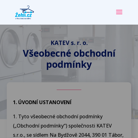
KATEV s. r. o.
Všeobecné obchodní
podmínky
1. ÚVODNÍ USTANOVENÍ
1. Tyto všeobecné obchodní podmínky
(„Obchodní podmínky“) společnosti KATEV
s.r.o., se sídlem Na Bydžově 2044, 390 01 Tábor,