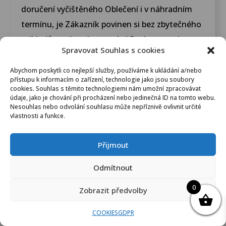
doručení vyčištěného Oblečení i v náhradním
termínu, je Zákazník povinen si bez zbytečného
odkladů poté, co k tomu byl Poskytovatelem
Spravovat Souhlas s cookies
vyzván, vyzvednout vyčištěné Oblečení z
Úschovny. Náklady spojené s vyzvednutím
Abychom poskytli co nejlepší služby, používáme k ukládání a/nebo
přístupu k informacím o zařízení, technologie jako jsou soubory
vyčištěného Oblečení z Úschovny nese Zákazník
cookies. Souhlas s těmito technologiemi nám umožní zpracovávat
údaje, jako je chování při procházení nebo jedinečná ID na tomto webu.
sám.
Nesouhlas nebo odvolání souhlasu může nepříznivě ovlivnit určité
vlastnosti a funkce.
5. Nevyzvedne-li si Zákazník Oblečení z
Úschovny ani do 2 měsíců ode dne, co k tomu
Přijmout
byl Poskytovatelem vyzván, je Poskytovatel
Odmítnout
povinen stanovit Zákazníkovi přiměřenou
dodatečnou lhůtu k vyzvednutí Oblečení, ne
0
Zobrazit předvolby
kratší než 1 měsíc („Dodatečná lhůta“), a
písmeně upozornit Zákazníka na možnost
COOKIES
GDPR