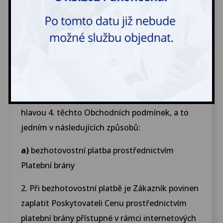
neuvedené v Ceníku, zejména, že mezi
položkami Oblečení budou Nestandardní
položky, určí se Cena dohodou Smluvních stran.
4. PLATEBNÍ PODMÍNKY
1. Zákazník je povinen zaplatit Poskytovateli za
provedení Služby Cenu určenou v souladu s
hlavou 4. těchto Obchodních podmínek, a to
jedním v následujících způsobů:
a)
bezhotovostní platba prostřednictvím
Platební brány
2. Při bezhotovostní platbě je Zákazník povinen
zaplatit Poskytovateli Cenu prostřednictvím
platební brány přístupné v rámci internetových