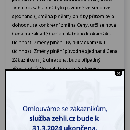
jiném rozsahu, než bylo původně ve Smlouvě
sjednáno („Změna plnění“), aniž by přitom byla
dohodnuta konkrétní změna Ceny, určí se nová
Cena na základě Ceníku platného k okamžiku
účinnosti Změny plnění. Byla-li v okamžiku
účinnosti Změny plnění původně sjednaná Cena
Zákazníkem již uhrazena, bude případný
Přeplatek či Nedoplatek mezi Smluvními
stranami vypořádán v hotovosti při doručení
vyčištěného Oblečení zpět Zákazníkovi,
případně jiným způsobem dle dohody
Smluvních stran.
6. Dohodnou-li se Smluvní strany, že součástí
Služby budou činnosti Poskytovatele