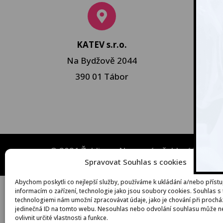
KATEV s.r.o.
Na Bydžově 2044
390 01 Tábor
© 2021 Žehli.cz – Na praní a žehlení je život 
Spravovat Souhlas s cookies
Abychom poskytli co nejlepší služby, používáme k ukládání a/nebo přístu
informacím o zařízení, technologie jako jsou soubory cookies. Souhlas s
technologiemi nám umožní zpracovávat údaje, jako je chování při proch
jedinečná ID na tomto webu. Nesouhlas nebo odvolání souhlasu může ne
ovlivnit určité vlastnosti a funkce.