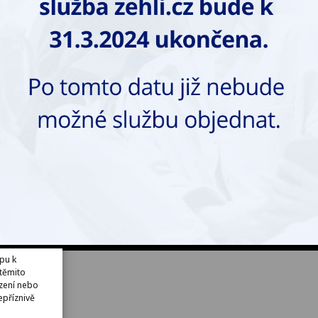
Telefon
E-mail
+420 381 253 213
info@zehli.cz
VŠEOBECNÉ OBCHODNÍ PODMÍNKY
příliš krátký
Web vytv
pu k
 těmito
ázení nebo
příznivě