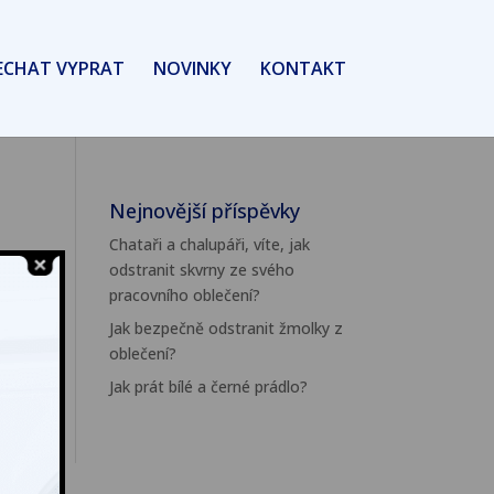
ECHAT VYPRAT
NOVINKY
KONTAKT
Nejnovější příspěvky
Chataři a chalupáři, víte, jak
odstranit skvrny ze svého
pracovního oblečení?
Jak bezpečně odstranit žmolky z
oblečení?
Jak prát bílé a černé prádlo?