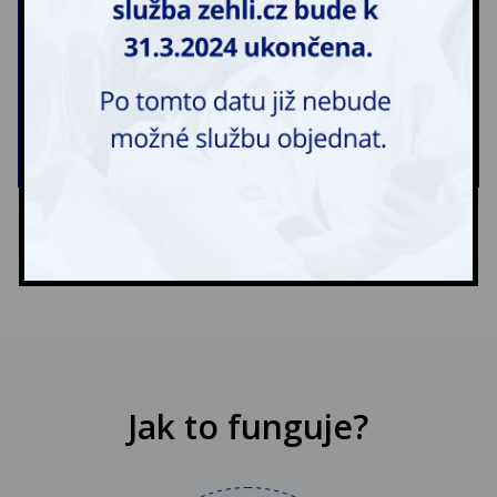
(PSČ 391 56)
Zobrazit na mapě
Tábor 5
(PSČ 390 05)
Zobrazit na mapě
POTŘEBUJETE PORADIT?
Jak to funguje?