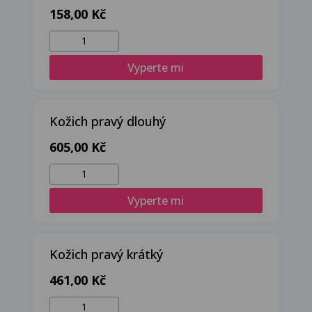
158,00
Kč
Čepice
límec
Vyperte mi
kožešina
množství
Kožich pravý dlouhý
605,00
Kč
Kožich
pravý
Vyperte mi
dlouhý
množství
Kožich pravý krátký
461,00
Kč
Kožich