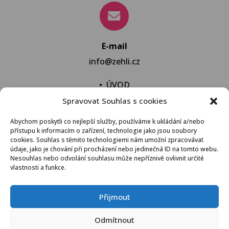
E-mail
info@zehli.cz
•
ÚVOD
Spravovat Souhlas s cookies
•
NOVINKY
•
NECHAT VYPRAT
Abychom poskytli co nejlepší služby, používáme k ukládání a/nebo
přístupu k informacím o zařízení, technologie jako jsou soubory
•
KONTAKT
cookies. Souhlas s těmito technologiemi nám umožní zpracovávat
údaje, jako je chování při procházení nebo jedinečná ID na tomto webu.
Nesouhlas nebo odvolání souhlasu může nepříznivě ovlivnit určité
vlastnosti a funkce.
VŠEOBECNÉ OBCHODNÍ PODMÍNKY
Přijmout
© 2021 Žehli.cz – Na praní a žehlení je život příliš
Odmítnout