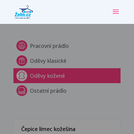
Pracovní prádlo
Oděvy klasické
Oděvy kožené
Ostatní prádlo
Čepice límec kožešina