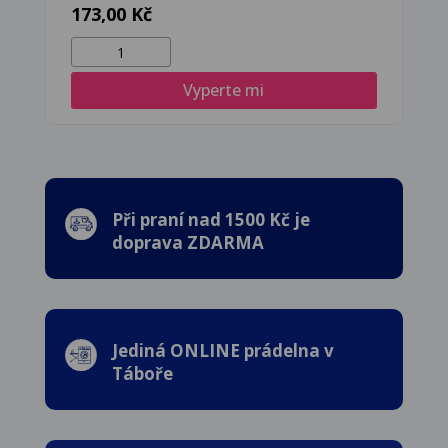
173,00
Kč
Vesta
umělá
Vyperte mi
kožešina
množství
Při praní nad 1500 Kč je
doprava ZDARMA
Jediná ONLINE prádelna v
Táboře