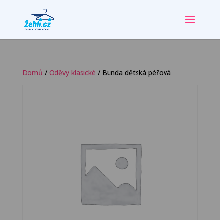
Domů
/
Oděvy klasické
/ Bunda dětská péřová