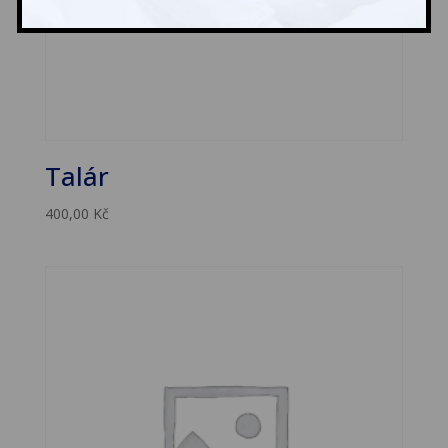
Talár
400,00
Kč