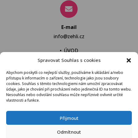
E-mail
info@zehli.cz
•
ÚVOD
Spravovat Souhlas s cookies
•
NOVINKY
•
NECHAT VYPRAT
Abychom poskytli co nejlepší služby, používáme k ukládání a/nebo
přístupu k informacím o zařízení, technologie jako jsou soubory
•
KONTAKT
cookies. Souhlas s těmito technologiemi nám umožní zpracovávat
údaje, jako je chování při procházení nebo jedinečná ID na tomto webu.
Nesouhlas nebo odvolání souhlasu může nepříznivě ovlivnit určité
vlastnosti a funkce.
VŠEOBECNÉ OBCHODNÍ PODMÍNKY
Přijmout
© 2021 Žehli.cz – Na praní a žehlení je život příliš
Odmítnout