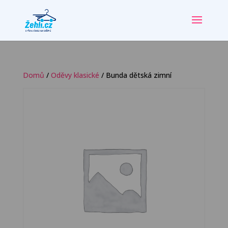
Domů
/
Oděvy klasické
/ Bunda dětská zimní