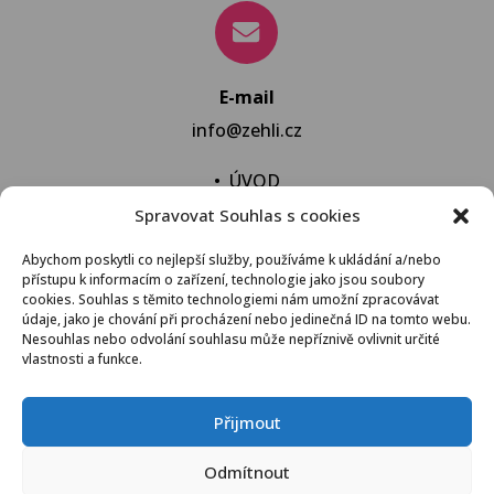
E-mail
info@zehli.cz
•
ÚVOD
Spravovat Souhlas s cookies
•
NOVINKY
•
NECHAT VYPRAT
Abychom poskytli co nejlepší služby, používáme k ukládání a/nebo
přístupu k informacím o zařízení, technologie jako jsou soubory
•
KONTAKT
cookies. Souhlas s těmito technologiemi nám umožní zpracovávat
údaje, jako je chování při procházení nebo jedinečná ID na tomto webu.
Nesouhlas nebo odvolání souhlasu může nepříznivě ovlivnit určité
vlastnosti a funkce.
VŠEOBECNÉ OBCHODNÍ PODMÍNKY
Přijmout
© 2021 Žehli.cz – Na praní a žehlení je život příliš
Odmítnout