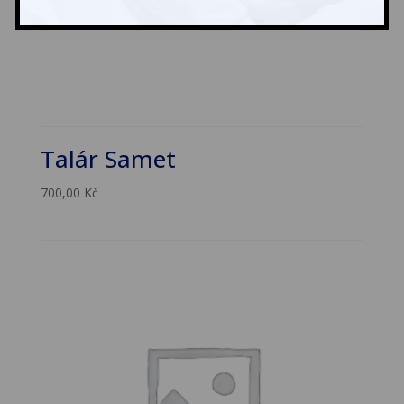
Talár Samet
700,00
Kč