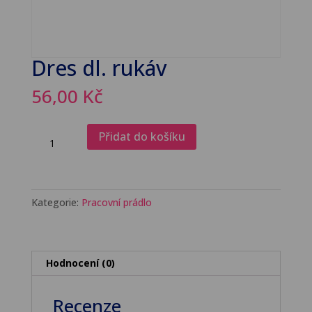
Dres dl. rukáv
56,00
Kč
Dres
Přidat do košíku
dl.
rukáv
množství
Kategorie:
Pracovní prádlo
Hodnocení (0)
Recenze