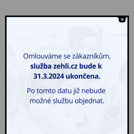
Svetr, mikina – pracovní
45,00
Kč