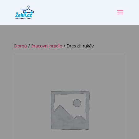
Domů
/
Pracovní prádlo
/ Dres dl. rukáv