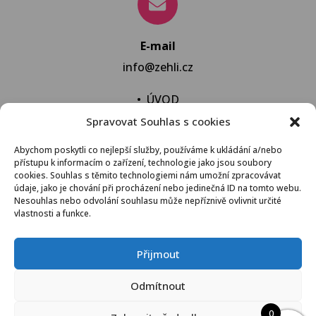
E-mail
info@zehli.cz
•
ÚVOD
Spravovat Souhlas s cookies
•
NOVINKY
•
NECHAT VYPRAT
Abychom poskytli co nejlepší služby, používáme k ukládání a/nebo
přístupu k informacím o zařízení, technologie jako jsou soubory
•
KONTAKT
cookies. Souhlas s těmito technologiemi nám umožní zpracovávat
údaje, jako je chování při procházení nebo jedinečná ID na tomto webu.
Nesouhlas nebo odvolání souhlasu může nepříznivě ovlivnit určité
vlastnosti a funkce.
VŠEOBECNÉ OBCHODNÍ PODMÍNKY
Přijmout
© 2021 Žehli.cz – Na praní a žehlení je život příliš
Odmítnout
krátký
0