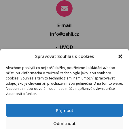
E-mail
info@zehli.cz
•
ÚVOD
Spravovat Souhlas s cookies
•
NOVINKY
•
NECHAT VYPRAT
Abychom poskytli co nejlepší služby, používáme k ukládání a/nebo
přístupu k informacím o zařízení, technologie jako jsou soubory
•
KONTAKT
cookies. Souhlas s těmito technologiemi nám umožní zpracovávat
údaje, jako je chování při procházení nebo jedinečná ID na tomto webu.
Nesouhlas nebo odvolání souhlasu může nepříznivě ovlivnit určité
vlastnosti a funkce.
VŠEOBECNÉ OBCHODNÍ PODMÍNKY
Přijmout
© 2021 Žehli.cz – Na praní a žehlení je život příliš
Odmítnout