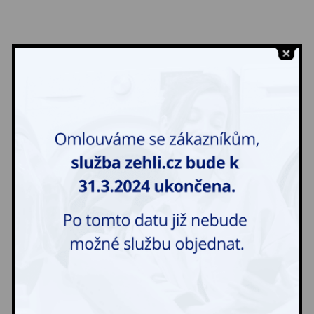
Šaty dlouhé + spodnička
475,00
Kč