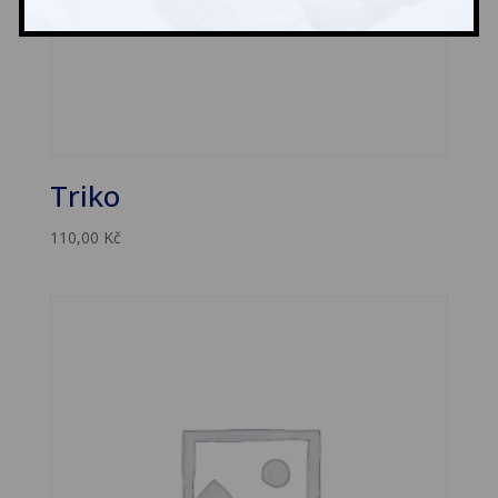
Triko
110,00
Kč