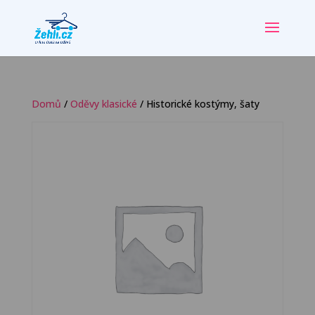
Domů
/
Oděvy klasické
/ Historické kostýmy, šaty