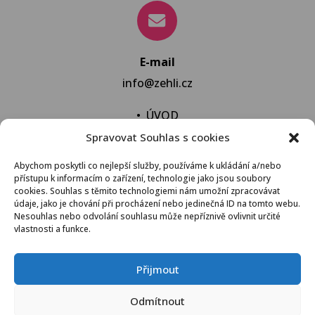
E-mail
info@zehli.cz
•
ÚVOD
Spravovat Souhlas s cookies
•
NOVINKY
•
NECHAT VYPRAT
Abychom poskytli co nejlepší služby, používáme k ukládání a/nebo
přístupu k informacím o zařízení, technologie jako jsou soubory
•
KONTAKT
cookies. Souhlas s těmito technologiemi nám umožní zpracovávat
údaje, jako je chování při procházení nebo jedinečná ID na tomto webu.
Nesouhlas nebo odvolání souhlasu může nepříznivě ovlivnit určité
vlastnosti a funkce.
VŠEOBECNÉ OBCHODNÍ PODMÍNKY
Přijmout
© 2021 Žehli.cz – Na praní a žehlení je život příliš
Odmítnout