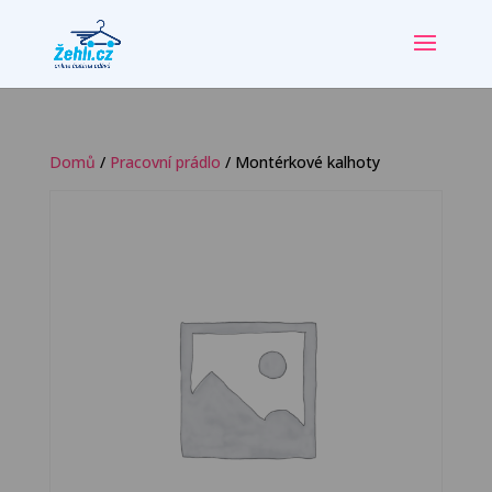
Domů
/
Pracovní prádlo
/ Montérkové kalhoty