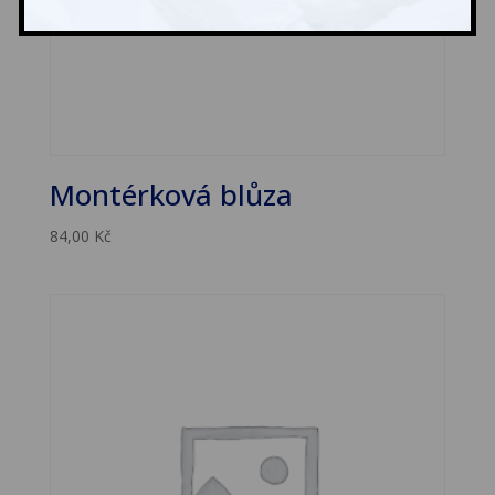
Montérková blůza
84,00
Kč