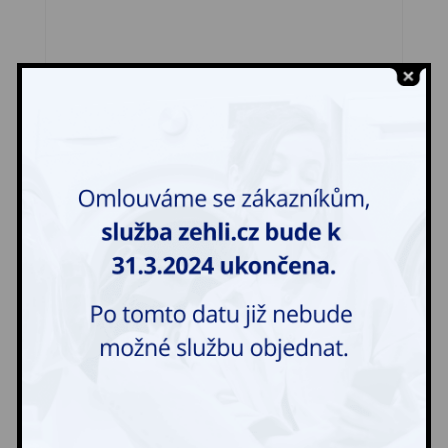
Zástěra
30,00
Kč