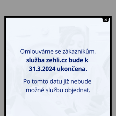
Sedák na lehátko
230,00
Kč