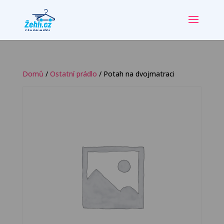
Domů
/
Ostatní prádlo
/ Potah na dvojmatraci