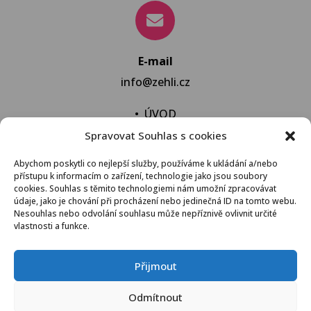
E-mail
info@zehli.cz
•
ÚVOD
Spravovat Souhlas s cookies
•
NOVINKY
•
NECHAT VYPRAT
Abychom poskytli co nejlepší služby, používáme k ukládání a/nebo
přístupu k informacím o zařízení, technologie jako jsou soubory
•
KONTAKT
cookies. Souhlas s těmito technologiemi nám umožní zpracovávat
údaje, jako je chování při procházení nebo jedinečná ID na tomto webu.
Nesouhlas nebo odvolání souhlasu může nepříznivě ovlivnit určité
vlastnosti a funkce.
VŠEOBECNÉ OBCHODNÍ PODMÍNKY
Přijmout
© 2021 Žehli.cz – Na praní a žehlení je život příliš
Odmítnout