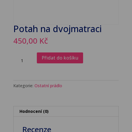
Potah na dvojmatraci
450,00
Kč
Potah
Přidat do košíku
na
dvojmatraci
množství
Kategorie:
Ostatní prádlo
Hodnocení (0)
Recenze