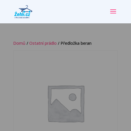
Domů
/
Ostatní prádlo
/ Předložka beran