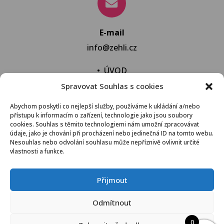
E-mail
info@zehli.cz
•
ÚVOD
Spravovat Souhlas s cookies
•
NOVINKY
•
NECHAT VYPRAT
Abychom poskytli co nejlepší služby, používáme k ukládání a/nebo
přístupu k informacím o zařízení, technologie jako jsou soubory
•
KONTAKT
cookies. Souhlas s těmito technologiemi nám umožní zpracovávat
údaje, jako je chování při procházení nebo jedinečná ID na tomto webu.
Nesouhlas nebo odvolání souhlasu může nepříznivě ovlivnit určité
vlastnosti a funkce.
VŠEOBECNÉ OBCHODNÍ PODMÍNKY
Přijmout
© 2021 Žehli.cz – Na praní a žehlení je život příliš
Odmítnout
krátký
0