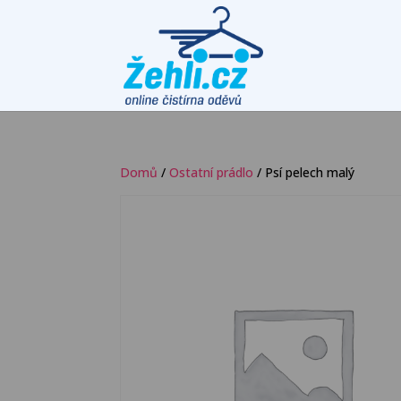
Domů
/
Ostatní prádlo
/ Psí pelech malý