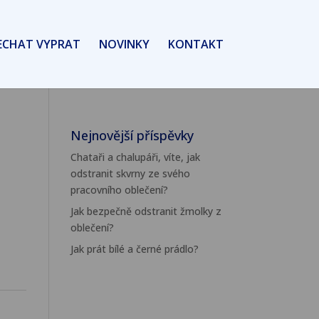
ECHAT VYPRAT
NOVINKY
KONTAKT
Nejnovější příspěvky
Chataři a chalupáři, víte, jak
odstranit skvrny ze svého
pracovního oblečení?
Jak bezpečně odstranit žmolky z
oblečení?
Jak prát bílé a černé prádlo?