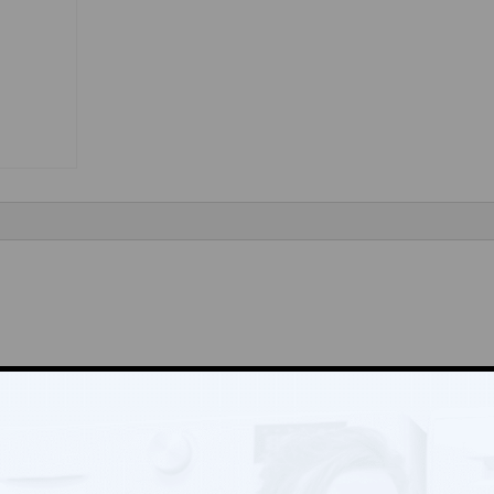
“
Vyžadované informace jsou označeny
*