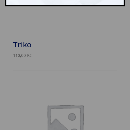
Triko
110,00
Kč