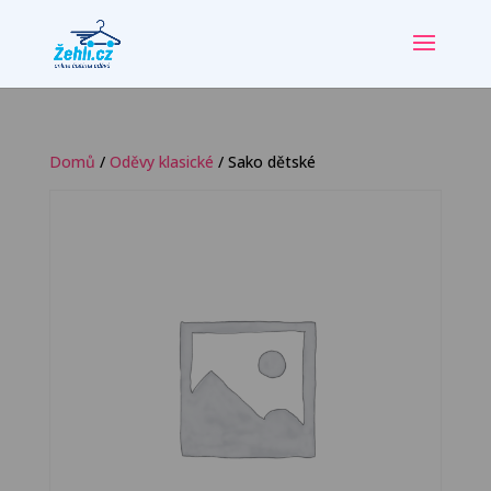
Domů
/
Oděvy klasické
/ Sako dětské