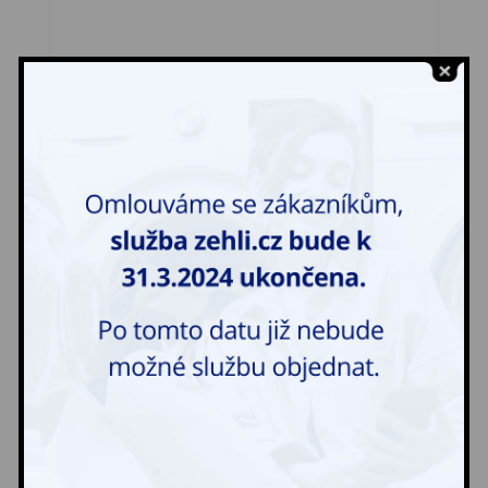
Tepláková bunda
170,00
Kč