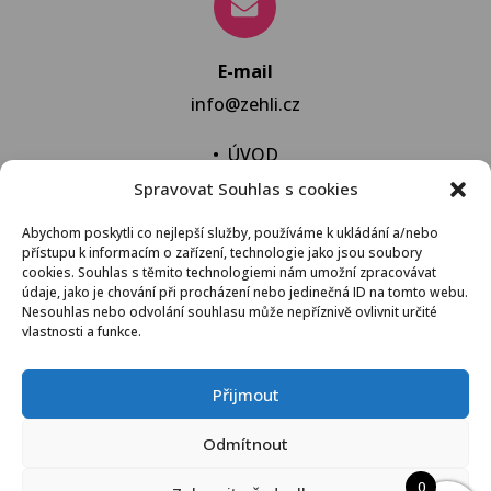
E-mail
info@zehli.cz
•
ÚVOD
Spravovat Souhlas s cookies
•
NOVINKY
•
NECHAT VYPRAT
Abychom poskytli co nejlepší služby, používáme k ukládání a/nebo
přístupu k informacím o zařízení, technologie jako jsou soubory
•
KONTAKT
cookies. Souhlas s těmito technologiemi nám umožní zpracovávat
údaje, jako je chování při procházení nebo jedinečná ID na tomto webu.
Nesouhlas nebo odvolání souhlasu může nepříznivě ovlivnit určité
vlastnosti a funkce.
VŠEOBECNÉ OBCHODNÍ PODMÍNKY
Přijmout
© 2021 Žehli.cz – Na praní a žehlení je život příliš
Odmítnout
krátký
0