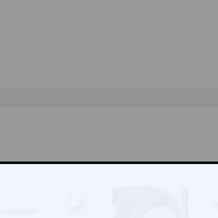
oty“
Vyžadované informace jsou označeny
*