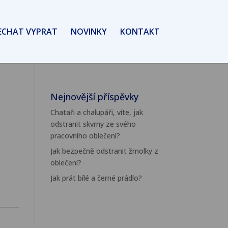
ECHAT VYPRAT
NOVINKY
KONTAKT
Nejnovější příspěvky
Chataři a chalupáři, víte, jak
odstranit skvrny ze svého
pracovního oblečení?
Jak bezpečně odstranit žmolky z
oblečení?
Jak prát bílé a černé prádlo?