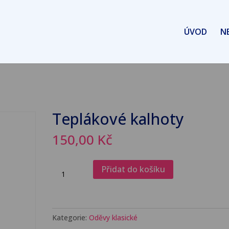
ÚVOD
N
Teplákové kalhoty
150,00
Kč
Teplákové
Přidat do košíku
kalhoty
množství
Kategorie:
Oděvy klasické