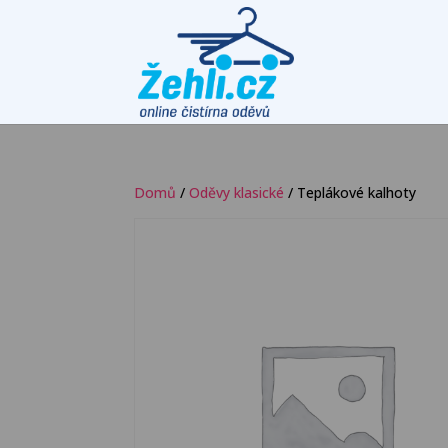
Domů
/
Oděvy klasické
/ Teplákové kalhoty