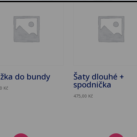
ožka do bundy
Šaty dlouhé +
spodnička
00
Kč
475,00
Kč