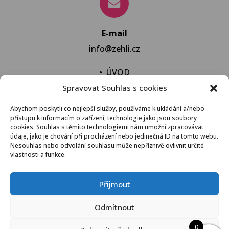
E-mail
info@zehli.cz
•
ÚVOD
Spravovat Souhlas s cookies
•
NOVINKY
•
NECHAT VYPRAT
Abychom poskytli co nejlepší služby, používáme k ukládání a/nebo
přístupu k informacím o zařízení, technologie jako jsou soubory
•
KONTAKT
cookies. Souhlas s těmito technologiemi nám umožní zpracovávat
údaje, jako je chování při procházení nebo jedinečná ID na tomto webu.
Nesouhlas nebo odvolání souhlasu může nepříznivě ovlivnit určité
vlastnosti a funkce.
VŠEOBECNÉ OBCHODNÍ PODMÍNKY
Přijmout
© 2021 Žehli.cz – Na praní a žehlení je život příliš
Odmítnout
krátký
0