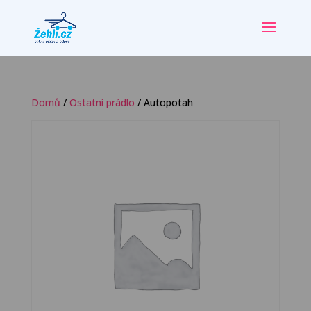
Domů
/
Ostatní prádlo
/ Autopotah