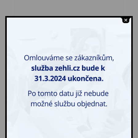
Deka koňská malá
300,00
Kč