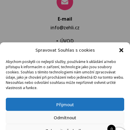
E-mail
info@zehli.cz
•
ÚVOD
Spravovat Souhlas s cookies
•
NOVINKY
•
NECHAT VYPRAT
Abychom poskytli co nejlepší služby, používáme k ukládání a/nebo
přístupu k informacím o zařízení, technologie jako jsou soubory
•
KONTAKT
cookies. Souhlas s těmito technologiemi nám umožní zpracovávat
údaje, jako je chování při procházení nebo jedinečná ID na tomto webu.
Nesouhlas nebo odvolání souhlasu může nepříznivě ovlivnit určité
vlastnosti a funkce.
VŠEOBECNÉ OBCHODNÍ PODMÍNKY
Přijmout
© 2021 Žehli.cz – Na praní a žehlení je život příliš
Odmítnout
krátký
0