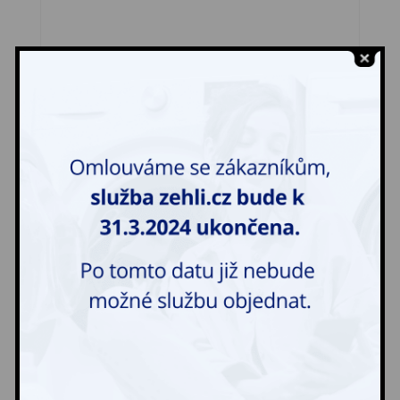
Potah na matraci malý
250,00
Kč