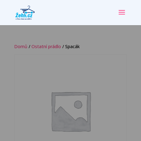
Domů
/
Ostatní prádlo
/ Spacák