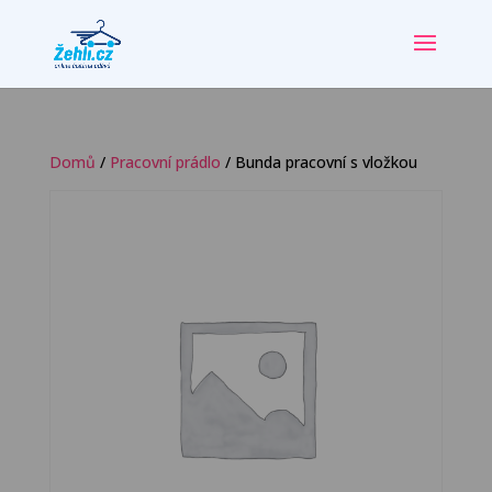
Domů
/
Pracovní prádlo
/ Bunda pracovní s vložkou