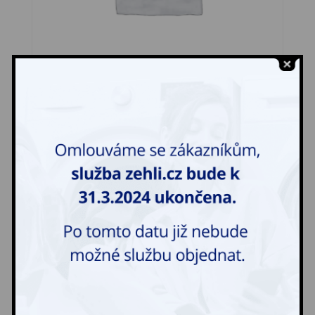
Rondon
47,00
Kč