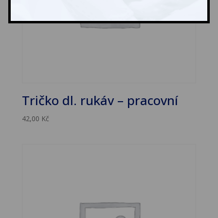
Tričko dl. rukáv – pracovní
42,00
Kč