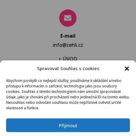
E-mail
info@zehli.cz
•
ÚVOD
Spravovat Souhlas s cookies
•
NOVINKY
•
NECHAT VYPRAT
Abychom poskytli co nejlepší služby, používáme k ukládání a/nebo
přístupu k informacím o zařízení, technologie jako jsou soubory
•
KONTAKT
cookies. Souhlas s těmito technologiemi nám umožní zpracovávat
údaje, jako je chování při procházení nebo jedinečná ID na tomto webu.
Nesouhlas nebo odvolání souhlasu může nepříznivě ovlivnit určité
vlastnosti a funkce.
VŠEOBECNÉ OBCHODNÍ PODMÍNKY
Přijmout