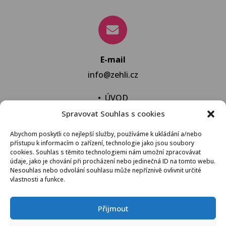
E-mail
info@zehli.cz
•
ÚVOD
Spravovat Souhlas s cookies
•
NOVINKY
•
NECHAT VYPRAT
Abychom poskytli co nejlepší služby, používáme k ukládání a/nebo
přístupu k informacím o zařízení, technologie jako jsou soubory
•
KONTAKT
cookies. Souhlas s těmito technologiemi nám umožní zpracovávat
údaje, jako je chování při procházení nebo jedinečná ID na tomto webu.
Nesouhlas nebo odvolání souhlasu může nepříznivě ovlivnit určité
vlastnosti a funkce.
VŠEOBECNÉ OBCHODNÍ PODMÍNKY
Přijmout