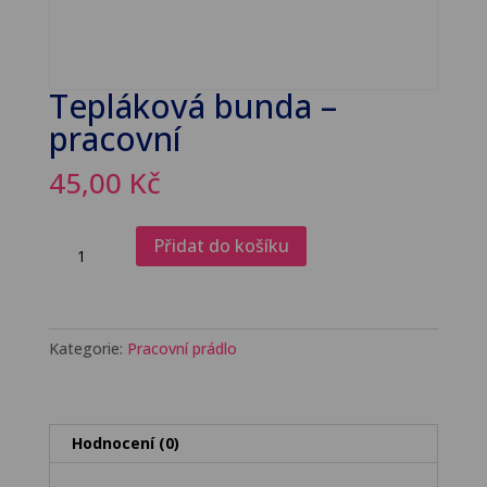
Tepláková bunda –
pracovní
45,00
Kč
Tepláková
Přidat do košíku
bunda
-
pracovní
množství
Kategorie:
Pracovní prádlo
Hodnocení (0)