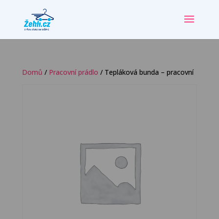
Domů
/
Pracovní prádlo
/ Tepláková bunda – pracovní