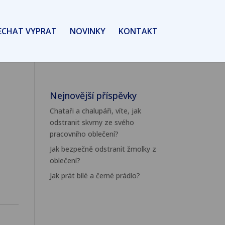
ECHAT VYPRAT
NOVINKY
KONTAKT
Nejnovější příspěvky
Chataři a chalupáři, víte, jak
odstranit skvrny ze svého
pracovního oblečení?
Jak bezpečně odstranit žmolky z
oblečení?
Jak prát bílé a černé prádlo?