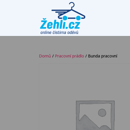
Domů
/
Pracovní prádlo
/ Bunda pracovní