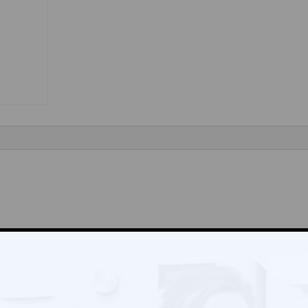
“
Vyžadované informace jsou označeny
*