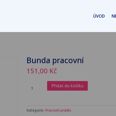
ÚVOD
N
Bunda pracovní
151,00
Kč
Bunda
Přidat do košíku
pracovní
množství
Kategorie:
Pracovní prádlo