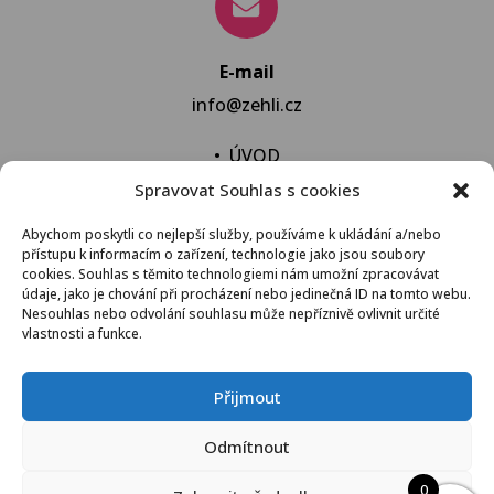
E-mail
info@zehli.cz
•
ÚVOD
Spravovat Souhlas s cookies
•
NOVINKY
•
NECHAT VYPRAT
Abychom poskytli co nejlepší služby, používáme k ukládání a/nebo
přístupu k informacím o zařízení, technologie jako jsou soubory
•
KONTAKT
cookies. Souhlas s těmito technologiemi nám umožní zpracovávat
údaje, jako je chování při procházení nebo jedinečná ID na tomto webu.
Nesouhlas nebo odvolání souhlasu může nepříznivě ovlivnit určité
vlastnosti a funkce.
VŠEOBECNÉ OBCHODNÍ PODMÍNKY
Přijmout
© 2021 Žehli.cz – Na praní a žehlení je život příliš
Odmítnout
krátký
0