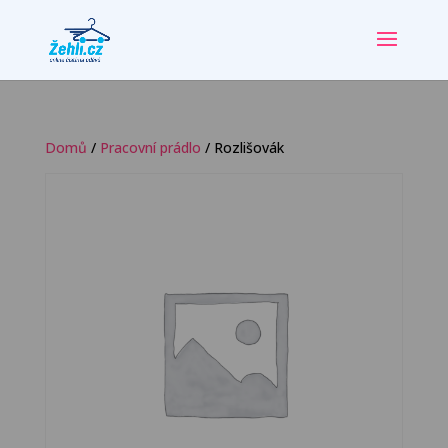
Domů
/
Pracovní prádlo
/ Rozlišovák