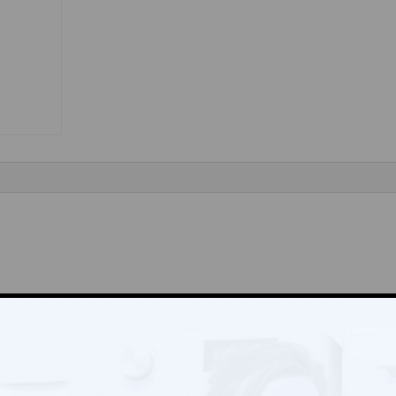
lká“
Vyžadované informace jsou označeny
*