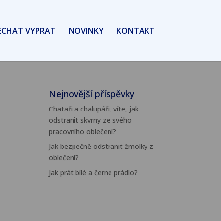
ECHAT VYPRAT
NOVINKY
KONTAKT
Nejnovější příspěvky
Chataři a chalupáři, víte, jak
odstranit skvrny ze svého
pracovního oblečení?
Jak bezpečně odstranit žmolky z
oblečení?
Jak prát bílé a černé prádlo?