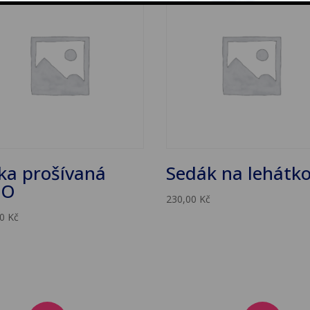
ka prošívaná
Sedák na lehátk
UO
230,00
Kč
00
Kč