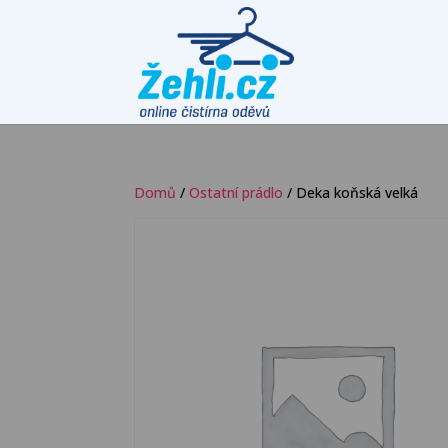
Domů
/
Ostatní prádlo
/ Deka koňská velká