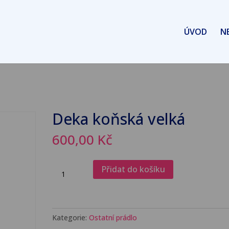
ÚVOD
N
Deka koňská velká
600,00
Kč
Deka
Přidat do košíku
koňská
velká
množství
Kategorie:
Ostatní prádlo