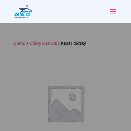
Domů
/
Oděvy klasické
/ Kabát dětský