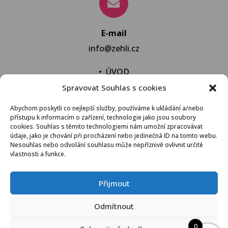
E-mail
info@zehli.cz
•
ÚVOD
Spravovat Souhlas s cookies
•
NOVINKY
•
NECHAT VYPRAT
Abychom poskytli co nejlepší služby, používáme k ukládání a/nebo
přístupu k informacím o zařízení, technologie jako jsou soubory
•
KONTAKT
cookies. Souhlas s těmito technologiemi nám umožní zpracovávat
údaje, jako je chování při procházení nebo jedinečná ID na tomto webu.
Nesouhlas nebo odvolání souhlasu může nepříznivě ovlivnit určité
vlastnosti a funkce.
VŠEOBECNÉ OBCHODNÍ PODMÍNKY
Přijmout
© 2021 Žehli.cz – Na praní a žehlení je život příliš
Odmítnout
krátký
0