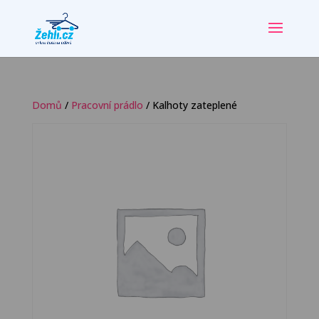
Domů
/
Pracovní prádlo
/ Kalhoty zateplené