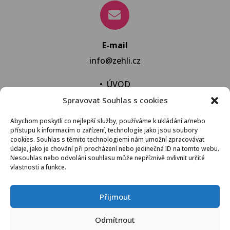
E-mail
info@zehli.cz
•
ÚVOD
Spravovat Souhlas s cookies
•
NOVINKY
•
NECHAT VYPRAT
Abychom poskytli co nejlepší služby, používáme k ukládání a/nebo
přístupu k informacím o zařízení, technologie jako jsou soubory
•
KONTAKT
cookies. Souhlas s těmito technologiemi nám umožní zpracovávat
údaje, jako je chování při procházení nebo jedinečná ID na tomto webu.
Nesouhlas nebo odvolání souhlasu může nepříznivě ovlivnit určité
vlastnosti a funkce.
VŠEOBECNÉ OBCHODNÍ PODMÍNKY
Přijmout
© 2021 Žehli.cz – Na praní a žehlení je život příliš
Odmítnout