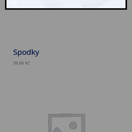
Spodky
39,00
Kč