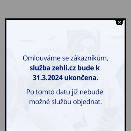
Plášť
58,00
Kč