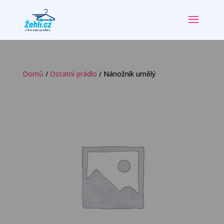
Domů
/
Ostatní prádlo
/ Nánožník umělý