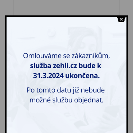
Bryndák, kapesník, ústenka
40,00
Kč