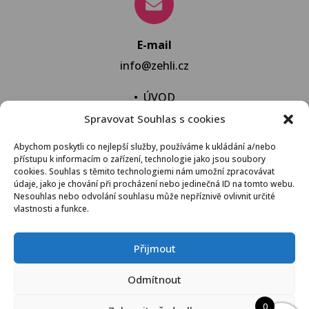
E-mail
info@zehli.cz
•
ÚVOD
Spravovat Souhlas s cookies
•
NOVINKY
•
NECHAT VYPRAT
Abychom poskytli co nejlepší služby, používáme k ukládání a/nebo
přístupu k informacím o zařízení, technologie jako jsou soubory
•
KONTAKT
cookies. Souhlas s těmito technologiemi nám umožní zpracovávat
údaje, jako je chování při procházení nebo jedinečná ID na tomto webu.
Nesouhlas nebo odvolání souhlasu může nepříznivě ovlivnit určité
vlastnosti a funkce.
VŠEOBECNÉ OBCHODNÍ PODMÍNKY
Přijmout
© 2021 Žehli.cz – Na praní a žehlení je život příliš
Odmítnout
krátký
0