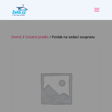
Domů
/
Ostatní prádlo
/ Povlak na sedací soupravu