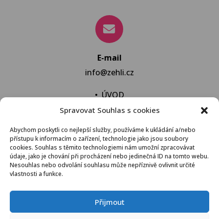
E-mail
info@zehli.cz
•
ÚVOD
Spravovat Souhlas s cookies
•
NOVINKY
•
NECHAT VYPRAT
Abychom poskytli co nejlepší služby, používáme k ukládání a/nebo
přístupu k informacím o zařízení, technologie jako jsou soubory
•
KONTAKT
cookies. Souhlas s těmito technologiemi nám umožní zpracovávat
údaje, jako je chování při procházení nebo jedinečná ID na tomto webu.
Nesouhlas nebo odvolání souhlasu může nepříznivě ovlivnit určité
vlastnosti a funkce.
VŠEOBECNÉ OBCHODNÍ PODMÍNKY
Přijmout