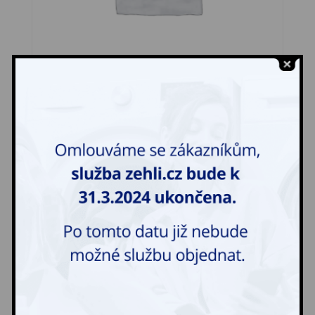
Noční košile
100,00
Kč