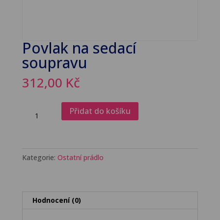
Povlak na sedací
soupravu
312,00
Kč
Povlak
Přidat do košíku
na
sedací
soupravu
množství
Kategorie:
Ostatní prádlo
Hodnocení (0)