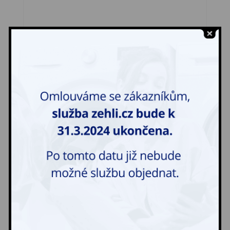
Psí pelech malý
326,00
Kč