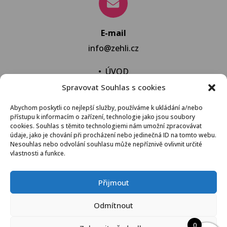
E-mail
info@zehli.cz
•
ÚVOD
Spravovat Souhlas s cookies
•
NOVINKY
•
NECHAT VYPRAT
Abychom poskytli co nejlepší služby, používáme k ukládání a/nebo
přístupu k informacím o zařízení, technologie jako jsou soubory
•
KONTAKT
cookies. Souhlas s těmito technologiemi nám umožní zpracovávat
údaje, jako je chování při procházení nebo jedinečná ID na tomto webu.
Nesouhlas nebo odvolání souhlasu může nepříznivě ovlivnit určité
vlastnosti a funkce.
VŠEOBECNÉ OBCHODNÍ PODMÍNKY
Přijmout
© 2021 Žehli.cz – Na praní a žehlení je život příliš
Odmítnout
krátký
0