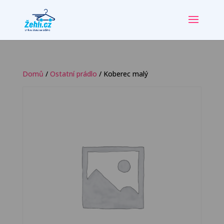
Domů
/
Ostatní prádlo
/ Koberec malý