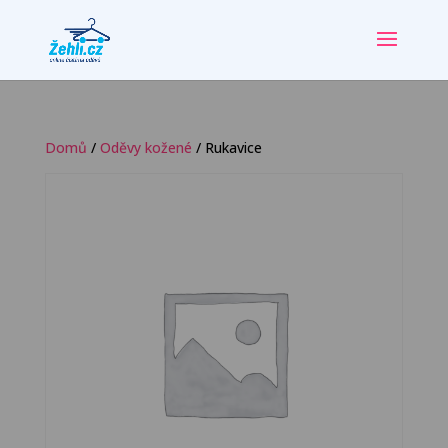
Domů
/
Oděvy kožené
/ Rukavice