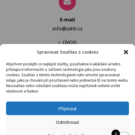
E-mail
info@zehli.cz
•
ÚVOD
Spravovat Souhlas s cookies
•
NOVINKY
•
NECHAT VYPRAT
Abychom poskytli co nejlepší služby, používáme k ukládání a/nebo
přístupu k informacím o zařízení, technologie jako jsou soubory
•
KONTAKT
cookies. Souhlas s těmito technologiemi nám umožní zpracovávat
údaje, jako je chování při procházení nebo jedinečná ID na tomto webu.
Nesouhlas nebo odvolání souhlasu může nepříznivě ovlivnit určité
vlastnosti a funkce.
VŠEOBECNÉ OBCHODNÍ PODMÍNKY
Přijmout
© 2021 Žehli.cz – Na praní a žehlení je život příliš
Odmítnout
krátký
0