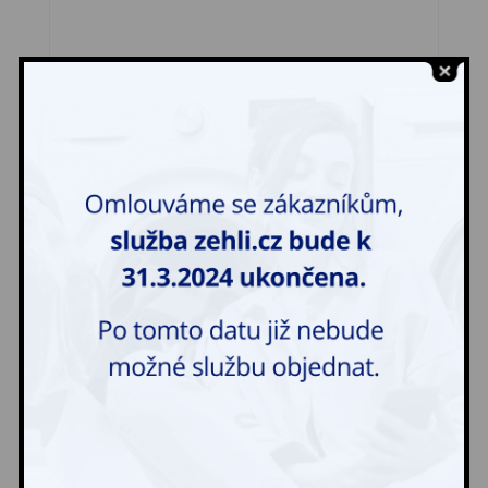
Čepice límec kožešina
158,00
Kč