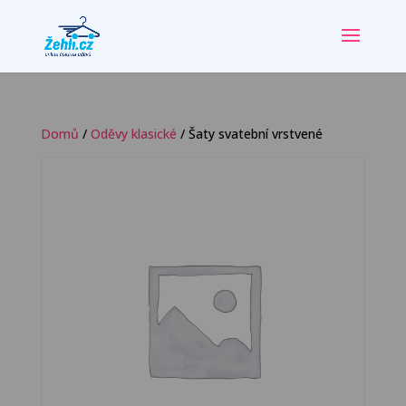
Domů
/
Oděvy klasické
/ Šaty svatební vrstvené