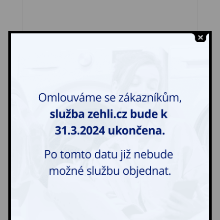
Šaty svatební jednoduché
760,00
Kč