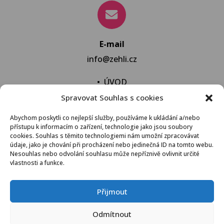
E-mail
info@zehli.cz
•
ÚVOD
Spravovat Souhlas s cookies
•
NOVINKY
•
NECHAT VYPRAT
Abychom poskytli co nejlepší služby, používáme k ukládání a/nebo
přístupu k informacím o zařízení, technologie jako jsou soubory
•
KONTAKT
cookies. Souhlas s těmito technologiemi nám umožní zpracovávat
údaje, jako je chování při procházení nebo jedinečná ID na tomto webu.
Nesouhlas nebo odvolání souhlasu může nepříznivě ovlivnit určité
vlastnosti a funkce.
VŠEOBECNÉ OBCHODNÍ PODMÍNKY
Přijmout
© 2021 Žehli.cz – Na praní a žehlení je život příliš
Odmítnout