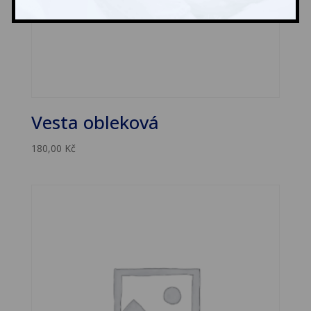
Vesta obleková
180,00
Kč