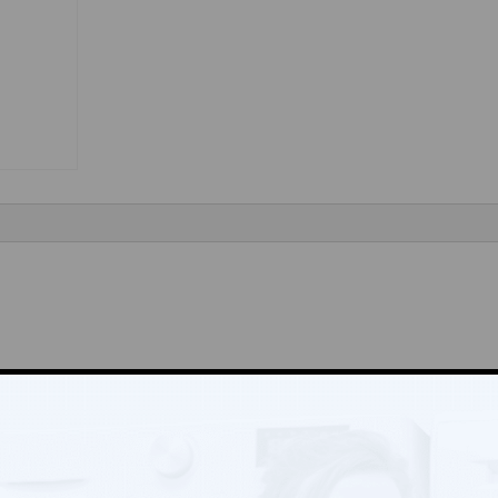
ní“
Vyžadované informace jsou označeny
*