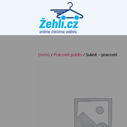
Domů
/
Pracovní prádlo
/ Sukně – pracovní