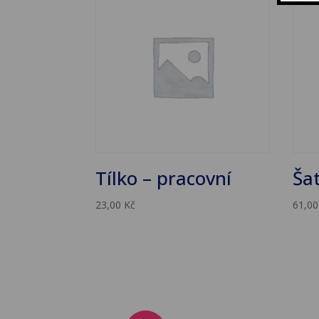
Tílko – pracovní
Ša
23,00
Kč
61,0