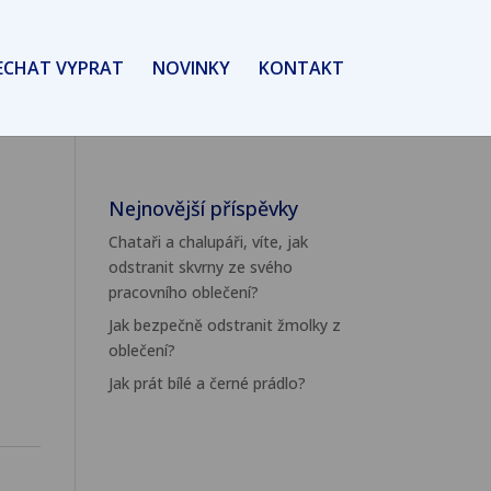
ECHAT VYPRAT
NOVINKY
KONTAKT
Nejnovější příspěvky
Chataři a chalupáři, víte, jak
odstranit skvrny ze svého
pracovního oblečení?
Jak bezpečně odstranit žmolky z
oblečení?
Jak prát bílé a černé prádlo?