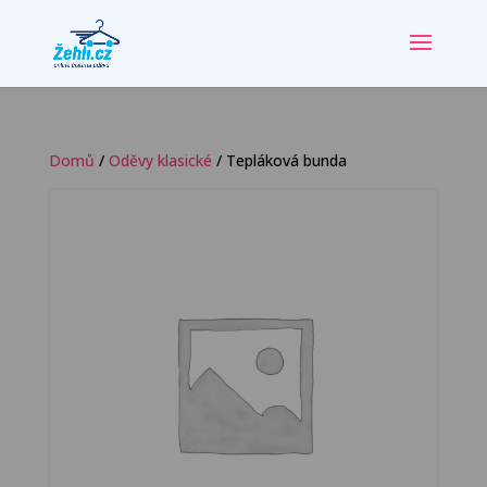
Domů
/
Oděvy klasické
/ Tepláková bunda