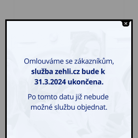
Talár Samet
700,00
Kč