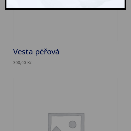
Vesta péřová
300,00
Kč