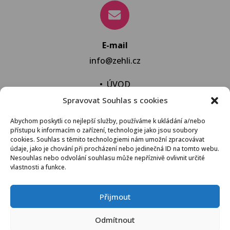
E-mail
info@zehli.cz
•
ÚVOD
Spravovat Souhlas s cookies
•
NOVINKY
•
NECHAT VYPRAT
Abychom poskytli co nejlepší služby, používáme k ukládání a/nebo
přístupu k informacím o zařízení, technologie jako jsou soubory
•
KONTAKT
cookies. Souhlas s těmito technologiemi nám umožní zpracovávat
údaje, jako je chování při procházení nebo jedinečná ID na tomto webu.
Nesouhlas nebo odvolání souhlasu může nepříznivě ovlivnit určité
vlastnosti a funkce.
VŠEOBECNÉ OBCHODNÍ PODMÍNKY
Přijmout
© 2021 Žehli.cz – Na praní a žehlení je život příliš
Odmítnout