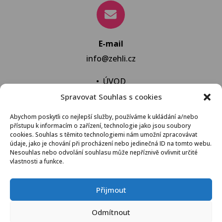
E-mail
info@zehli.cz
•
ÚVOD
Spravovat Souhlas s cookies
•
NOVINKY
•
NECHAT VYPRAT
Abychom poskytli co nejlepší služby, používáme k ukládání a/nebo
přístupu k informacím o zařízení, technologie jako jsou soubory
•
KONTAKT
cookies. Souhlas s těmito technologiemi nám umožní zpracovávat
údaje, jako je chování při procházení nebo jedinečná ID na tomto webu.
Nesouhlas nebo odvolání souhlasu může nepříznivě ovlivnit určité
vlastnosti a funkce.
VŠEOBECNÉ OBCHODNÍ PODMÍNKY
Přijmout
© 2021 Žehli.cz – Na praní a žehlení je život příliš
Odmítnout