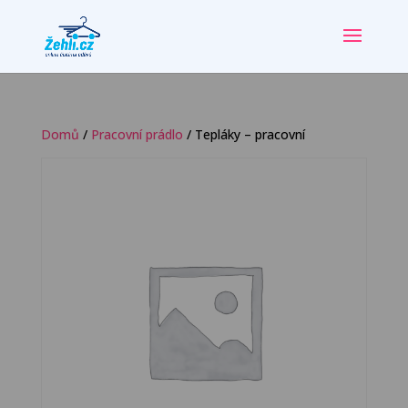
Domů
/
Pracovní prádlo
/ Tepláky – pracovní