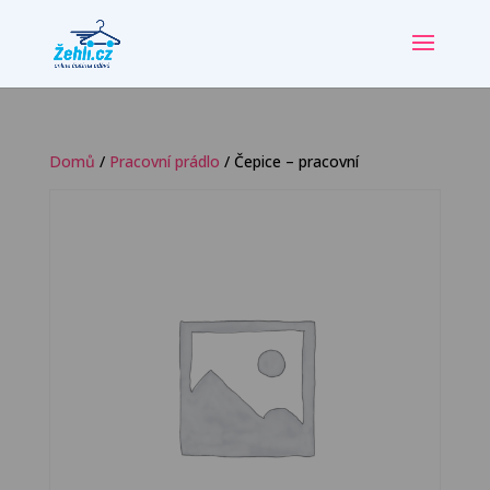
Domů
/
Pracovní prádlo
/ Čepice – pracovní