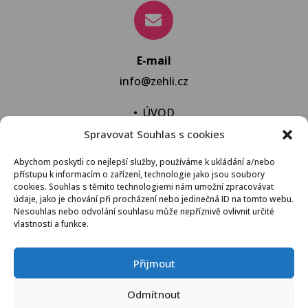
E-mail
info@zehli.cz
•
ÚVOD
Spravovat Souhlas s cookies
•
NOVINKY
•
NECHAT VYPRAT
Abychom poskytli co nejlepší služby, používáme k ukládání a/nebo
přístupu k informacím o zařízení, technologie jako jsou soubory
•
KONTAKT
cookies. Souhlas s těmito technologiemi nám umožní zpracovávat
údaje, jako je chování při procházení nebo jedinečná ID na tomto webu.
Nesouhlas nebo odvolání souhlasu může nepříznivě ovlivnit určité
vlastnosti a funkce.
VŠEOBECNÉ OBCHODNÍ PODMÍNKY
Přijmout
© 2021 Žehli.cz – Na praní a žehlení je život příliš
Odmítnout