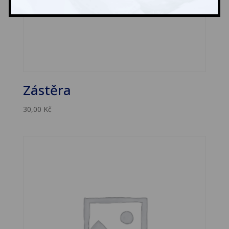
Zástěra
30,00
Kč