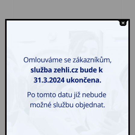
Kožich pravý krátký
461,00
Kč