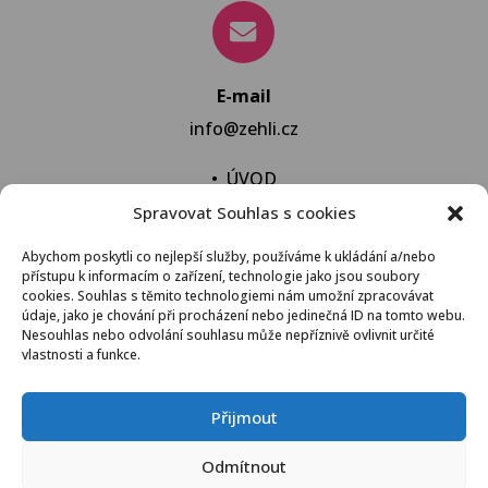
E-mail
info@zehli.cz
•
ÚVOD
Spravovat Souhlas s cookies
•
NOVINKY
•
NECHAT VYPRAT
Abychom poskytli co nejlepší služby, používáme k ukládání a/nebo
přístupu k informacím o zařízení, technologie jako jsou soubory
•
KONTAKT
cookies. Souhlas s těmito technologiemi nám umožní zpracovávat
údaje, jako je chování při procházení nebo jedinečná ID na tomto webu.
Nesouhlas nebo odvolání souhlasu může nepříznivě ovlivnit určité
vlastnosti a funkce.
VŠEOBECNÉ OBCHODNÍ PODMÍNKY
Přijmout
© 2021 Žehli.cz – Na praní a žehlení je život příliš
Odmítnout