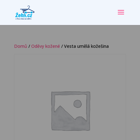
Domů
/
Oděvy kožené
/ Vesta umělá kožešina