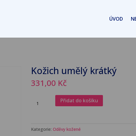
ÚVOD
N
Kožich umělý krátký
331,00
Kč
Kožich
Přidat do košíku
umělý
krátký
množství
Kategorie:
Oděvy kožené