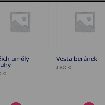
žich umělý
Vesta beránek
ouhý
216,00
Kč
00
Kč