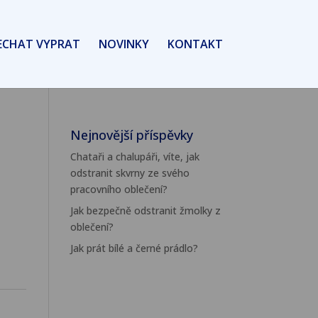
ECHAT VYPRAT
NOVINKY
KONTAKT
Nejnovější příspěvky
Chataři a chalupáři, víte, jak
odstranit skvrny ze svého
pracovního oblečení?
Jak bezpečně odstranit žmolky z
oblečení?
Jak prát bílé a černé prádlo?