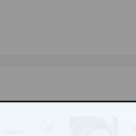
rátký“
Vyžadované informace jsou označeny
*