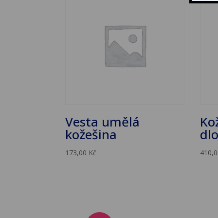
Vesta umělá
Ko
kožešina
dl
173,00
Kč
410,