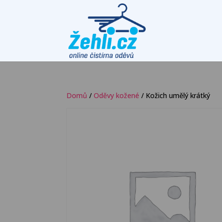
Domů
/
Oděvy kožené
/ Kožich umělý krátký