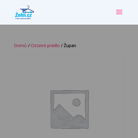
Domů
/
Ostatní prádlo
/ Župan