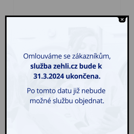
Deka prošívaná malá
300,00
Kč