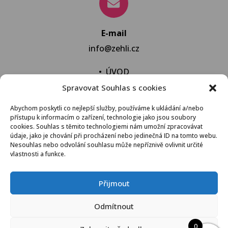
E-mail
info@zehli.cz
•
ÚVOD
Spravovat Souhlas s cookies
•
NOVINKY
•
NECHAT VYPRAT
Abychom poskytli co nejlepší služby, používáme k ukládání a/nebo
přístupu k informacím o zařízení, technologie jako jsou soubory
•
KONTAKT
cookies. Souhlas s těmito technologiemi nám umožní zpracovávat
údaje, jako je chování při procházení nebo jedinečná ID na tomto webu.
Nesouhlas nebo odvolání souhlasu může nepříznivě ovlivnit určité
vlastnosti a funkce.
VŠEOBECNÉ OBCHODNÍ PODMÍNKY
Přijmout
© 2021 Žehli.cz – Na praní a žehlení je život příliš
Odmítnout
krátký
0